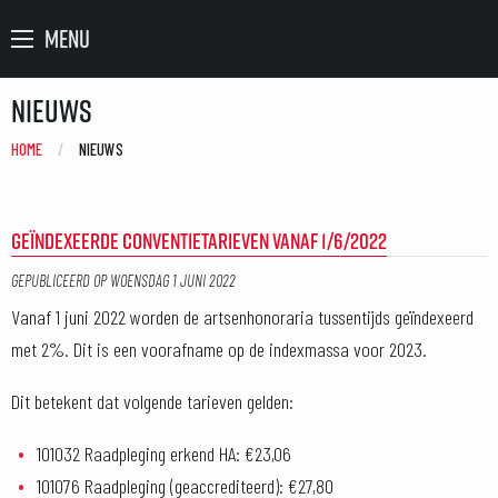
MENU
Nieuws
HOME
CURRENT:
NIEUWS
GEÏNDEXEERDE CONVENTIETARIEVEN VANAF 1/6/2022
GEPUBLICEERD OP
WOENSDAG 1 JUNI 2022
Vanaf 1 juni 2022 worden de artsenhonoraria tussentijds geïndexeerd
met 2%. Dit is een voorafname op de indexmassa voor 2023.
Dit betekent dat volgende tarieven gelden:
101032 Raadpleging erkend HA: €23,06
101076 Raadpleging (geaccrediteerd): €27,80