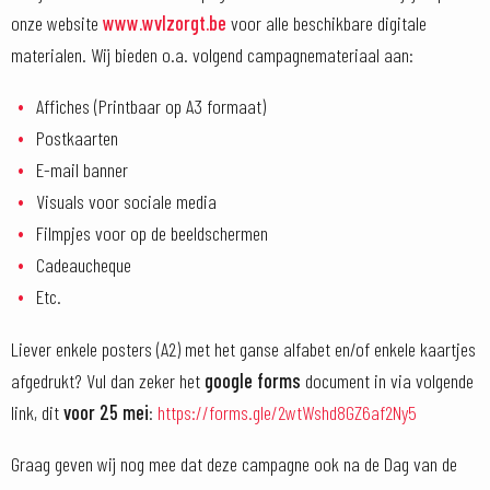
onze website
www.wvlzorgt.be
voor alle beschikbare digitale
materialen. Wij bieden o.a. volgend campagnemateriaal aan:
Affiches (Printbaar op A3 formaat)
Postkaarten
E-mail banner
Visuals voor sociale media
Filmpjes voor op de beeldschermen
Cadeaucheque
Etc.
Liever enkele posters (A2) met het ganse alfabet en/of enkele kaartjes
afgedrukt? Vul dan zeker het
google forms
document in via volgende
link, dit
voor 25 mei
:
https://forms.gle/2wtWshd8GZ6af2Ny5
Graag geven wij nog mee dat deze campagne ook na de Dag van de