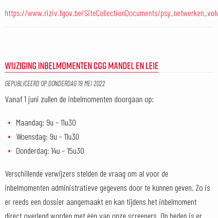
https://www.riziv.fgov.be/SiteCollectionDocuments/psy_netwerken_vol
WIJZIGING INBELMOMENTEN CGG MANDEL EN LEIE
GEPUBLICEERD OP
DONDERDAG 19 MEI 2022
Vanaf 1 juni zullen de inbelmomenten doorgaan op:
Maandag: 9u – 11u30
Woensdag: 9u – 11u30
Donderdag: 14u – 15u30
Verschillende verwijzers stelden de vraag om al voor de
inbelmomenten administratieve gegevens door te kunnen geven. Zo is
er reeds een dossier aangemaakt en kan tijdens het inbelmoment
direct overlegd worden met één van onze screeners. Op heden is er