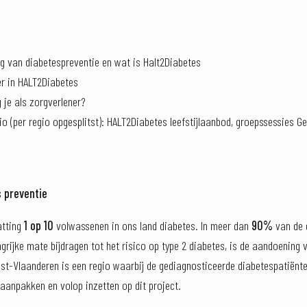
ng van diabetespreventie en wat is Halt2Diabetes
er in HALT2Diabetes
 je als zorgverlener?
gio (per regio opgesplitst): HALT2Diabetes leefstijlaanbod, groepssessies 
 preventie
atting
1 op 10
volwassenen in ons land diabetes. In meer dan
90%
van de 
angrijke mate bijdragen tot het risico op type 2 diabetes, is de aandoen
est-Vlaanderen is een regio waarbij de gediagnosticeerde diabetespatiënt
o aanpakken en volop inzetten op dit project.