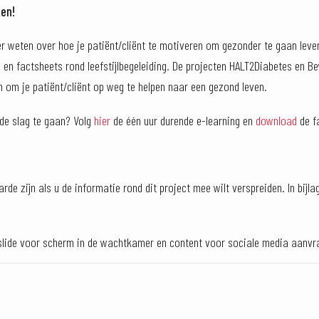
ken!
er weten over hoe je patiënt/cliënt te motiveren om gezonder te gaan leven
 en factsheets rond leefstijlbegeleiding. De projecten HALT2Diabetes en B
 om je patiënt/cliënt op weg te helpen naar een gezond leven.
de slag te gaan? Volg
hier
de één uur durende e-learning en
download
de f
de zijn als u de informatie rond dit project mee wilt verspreiden. In bijla
, slide voor scherm in de wachtkamer en content voor sociale media aanv