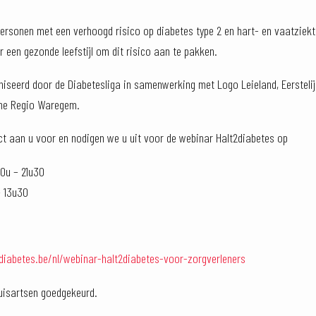
rsonen met een verhoogd risico op diabetes type 2 en hart- en vaatziek
r een gezonde leefstijl om dit risico aan te pakken.
aniseerd door de Diabetesliga in samenwerking met Logo Leieland, Eerstelij
one Regio Waregem.
ct aan u voor en nodigen we u uit voor de webinar Halt2diabetes op
20u – 21u30
– 13u30
diabetes.be/nl/webinar-halt2diabetes-voor-zorgverleners
isartsen goedgekeurd.