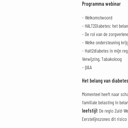
Programma webinar
- Welkomstwoord
- HALT2Diabetes: het bela
- De rol van de zorgverlen
- Welke ondersteuning krijg
- Halt2diabetes in mijn re
Verwijzing, Tabakoloog
- Q&A
Het belang van diabetes
Momenteel heeft naar sch
familiale belasting in bel
leefstijl
! De regio Zuid-W
Eerstelijnszones dit risic