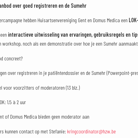
aanbod over goed registreren en de Sumehr
mercampagne hebben Huisartsenvereniging Gent en Domus Medica een
LOK
s een
interactieve uitwisseling van ervaringen, gebruiksregels en ti
en workshop, noch als een demonstratie over hoe je een Sumehr aanmaakt 
od concreet?
agen over registreren in je patiëntendossier en de Sumehr (Powerpoint-pre
 voor voorzitters of moderatoren (13 blz.)
K: 1,5 à 2 uur
ent of Domus Medica bieden geen moderator aan
rs kunnen contact op met Stefanie:
kringcoordinator@hzw.be