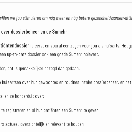
llen we jou stimuleren om nóg meer en nóg betere gezondheidssamenvattin
d over dossierbeheer en de Sumehr
tiëntendossier
is eerst en vooral een zegen voor jou als huisarts. Het g
 een up-to-date dossier ook een goede Sumehr oplevert.
den, dat is gemakkelijker gezegd dan gedaan.
huisartsen over hun gewoontes en routines inzake dossierbeheer, en het
tellen ze honderduit over:
te registreren en al hun patiënten een Sumehr te geven
s actueel, overzichtelijk en relevant te houden