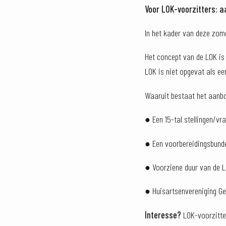
Voor LOK-voorzitters: 
In het kader van deze zo
Het concept van de LOK i
LOK is niet opgevat als e
Waaruit bestaat het aanb
● Een 15-tal stellingen/vr
● Een voorbereidingsbundel
● Voorziene duur van de LO
● Huisartsenvereniging G
Interesse?
LOK-voorzitte