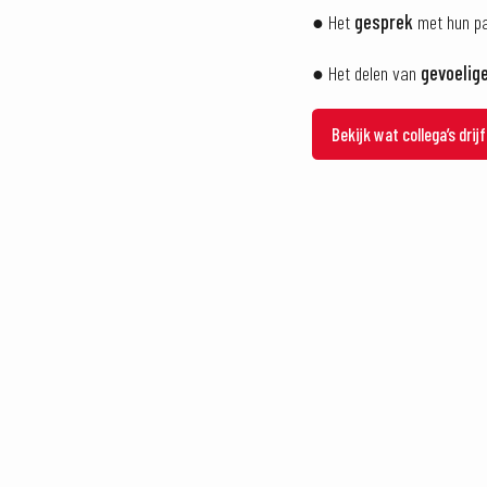
● Het
gesprek
met hun pa
● Het delen van
gevoelig
Bekijk wat collega’s dri