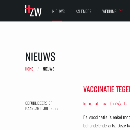
NIEUWS
KALENDER
WERKING
Nieuws
HOME
CURRENT:
NIEUWS
VACCINATIE TEG
Informatie aan (huis)arts
GEPUBLICEERD OP
MAANDAG 11 JULI 2022
De vaccinatie is enkel mog
behandelende arts. Deze ka