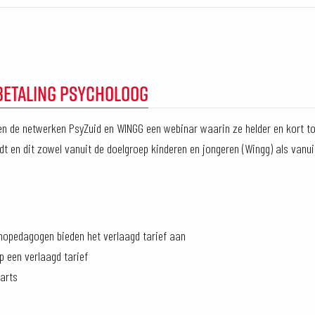
BETALING PSYCHOLOOG
en de netwerken PsyZuid en WINGG een webinar waarin ze helder en kort t
dt en dit zowel vanuit de doelgroep kinderen en jongeren (Wingg) als vanu
hopedagogen bieden het verlaagd tarief aan
p een verlaagd tarief
sarts