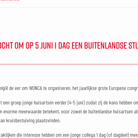
OCHT OM OP 5 JUNI 1 DAG EEN BUITENLANDSE S
,
elgië de eer om WONCA te organiseren, het jaarlijkse grote Europese congr
een groep jonge huisartsen eerder (4-5 juni) zodat zij de kans hebben om 
een enorme meerwaarde betekent, voor zowel de buitenlandse huisartsen als
 van kruisbestuiving plaatsvinden.
aktijken die interesse hebben om een jonge collega 1 dag (of dagdeel) mee 