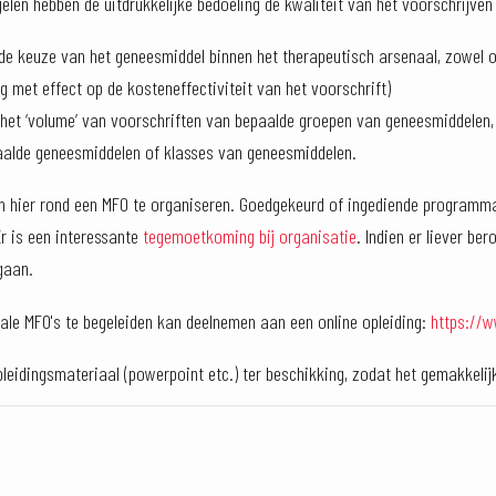
len hebben de uitdrukkelijke bedoeling de kwaliteit van het voorschrijve
de keuze van het geneesmiddel binnen het therapeutisch arsenaal, zowel op 
g met effect op de kosteneffectiviteit van het voorschrift)
 het ‘volume’ van voorschriften van bepaalde groepen van geneesmiddelen,
aalde geneesmiddelen of klasses van geneesmiddelen.
om hier rond een MFO te organiseren. Goedgekeurd of ingediende programma
Er is een interessante
tegemoetkoming bij organisatie
. Indien er liever b
 gaan.
ale MFO's te begeleiden kan deelnemen aan een online opleiding:
https://
leidingsmateriaal (powerpoint etc.) ter beschikking, zodat het gemakkeli