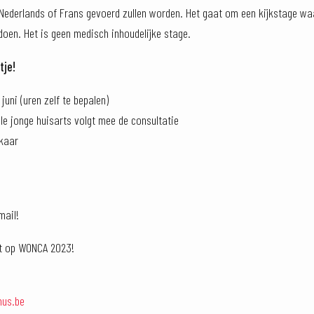
 Nederlands of Frans gevoerd zullen worden. Het gaat om een kijkstage waar
oen. Het is geen medisch inhoudelijke stage.
jtje!
uni (uren zelf te bepalen)
le jonge huisarts volgt mee de consultatie
lkaar
mail!
tot op WONCA 2023!
us.be