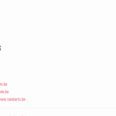
S
um.be
eek.be
www.tandarts.be