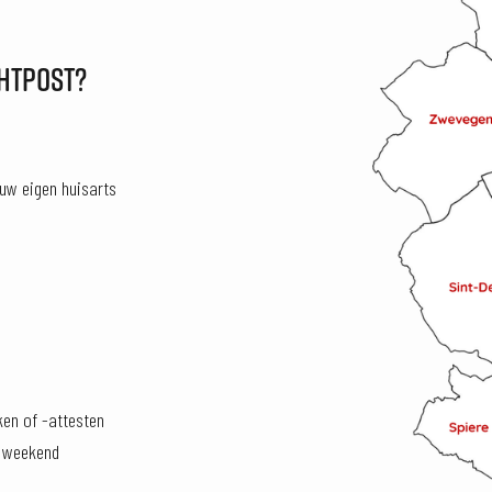
CHTPOST?
uw eigen huisarts
en of -attesten
t weekend